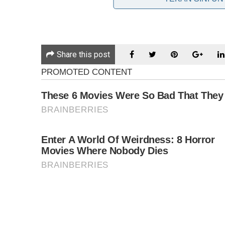
TEMERLOH: Kenyataan Menteri Besar Pahang, YAB Dat
mudah bekerjasama dengan DAP berbanding MCA” disif
bertujuan mengguris perasaan mana-mana pihak.
Share this post
Ketua MCA Temerloh, Wong Tat Chee berkata, kenyataa
diputarbelit sehingga mencetuskan salah faham dala