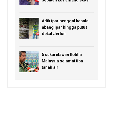
sebatan kes amang seks
Adik ipar penggal kepala
abang ipar hingga putus
dekat Jerlun
5 sukarelawan flotilla
Malaysia selamat tiba
tanah air