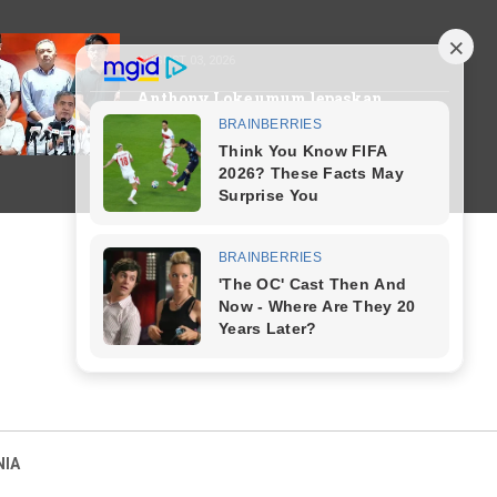
AUGUST 03, 2026
Anthony Loke umum lepaskan
jawatan Pengerusi DAP serta
merta
NIA