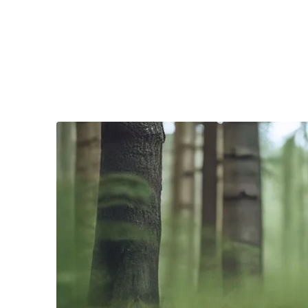
“Saya berpandangan ia adalah luahan perasaan hati M
merendahkan MCA. Dalam beberapa siri pertemuan s
keprihatinan terhadap usaha pemulihan MCA dan ber
Cina,” katanya dalam satu kenyataan.
Menurut Wong, jika dianalisis dengan lebih halus,
sebuah parti yang lebih cekal dan berprinsip, terut