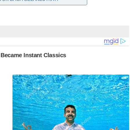
o’ Sri Diraja Wan Rosdy Wan Ismail yang menyebut “lebih
atkan sebagai luahan hati secara jujur dan ikhlas, bukan
n itu perlu dilihat secara matang dan objektif, tanpa
m kalangan parti komponen Barisan Nasional (BN).