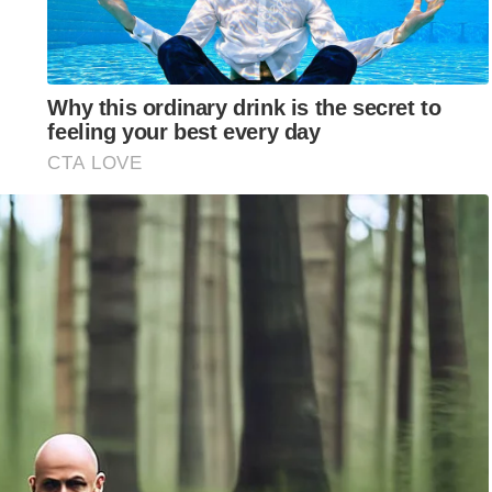
B secara ikhlas, bukan berniat untuk menyindir atau
aya bersama beliau, YAB MB sentiasa menunjukkan
sedia membantu parti ini mengembalikan keyakinan pengundi
 kenyataan tersebut sebenarnya mengesahkan bahawa MCA adalah
amanya apabila membincangkan isu-isu berkaitan kepentingan