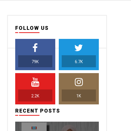
FOLLOW US
79K
6.7K
2.2K
1K
RECENT POSTS