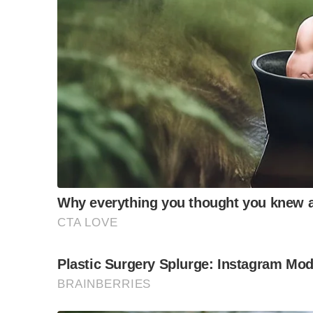
masyarakat Cina secara dalaman.
“MCA tidak mudah berkompromi dalam isu prinsip. S
serba salah, berbanding sebuah lagi parti Cina dala
mudah untuk berkompromi. Dari situlah lahir perbandi
Beliau menegaskan bahawa MCA tidak melihat kenyat
pengiktirafan terhadap ketegasan dan pendirian part
Wong turut mengingatkan bahawa Wan Rosdy merupaka
memerintah sejak pertukaran rejim pada tahun 2018
beliau dalam mengurus kepelbagaian pandangan polit
“MCA sentiasa melihat YAB MB sebagai seorang pemim
teras Barisan Nasional. Walaupun beliau berdepan 
pentadbirannya kekal stabil dan berimbang,” katanya.