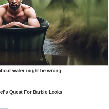
ikap ini secara tidak langsung meletakkan MB dalam keadaan
m Kerajaan Perpaduan Negeri Pahang yang memilih jalan lebih
ngan tersebut,” jelasnya.
aan itu sebagai satu serangan, sebaliknya sebagai
i dalam memperjuangkan isu rakyat.
n antara Ketua Kerajaan Barisan Nasional yang paling lama
, sekali gus membuktikan kestabilan kepimpinan dan pengalaman
ik.
pin yang bersifat inklusif dan sederhana, sejajar dengan nilai
pelbagai tekanan dan cabaran daripada pembangkang,