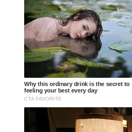
Mengulas hubungan antara parti komponen BN, Won
mengharungi pasang surut politik sejak tahun 1955, 
mulut’ secara terbuka.
“Hubungan ini dibina atas asas persefahaman, tolera
meretakkan kerjasama yang telah terjalin puluhan tah
Beliau menambah, nilai inklusif dan sederhana yang 
mengukuhkan semula keyakinan rakyat serta membina 
“Barisan Nasional kekal sebagai gabungan yang memba
untuk terus melangkah ke hadapan,” katanya.