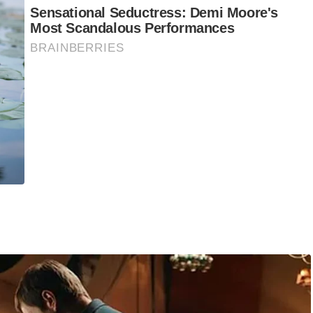
g berkata UMNO, MCA dan MIC telah bersama-sama
justeru isu berkenaan tidak seharusnya mencetuskan ‘perang
nsi dan saling menghormati. Satu kenyataan tidak sepatutnya
un,” tegasnya.
dibawa oleh Barisan Nasional adalah penawar terbaik untuk
masa depan politik yang lebih stabil dan harmoni.
wa nilai moderat dan inklusif. Inilah kekuatan sebenar kita