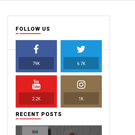
FOLLOW US
79K
6.7K
2.2K
1K
RECENT POSTS