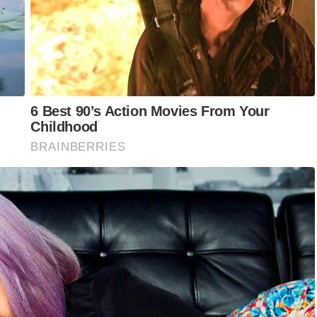
merumuskan Mahkamah Tinggi tidak mempunyai bidang kuasa
rerogatif Raja Perlis, Tuanku Syed Sirajuddin Putra Jamalullail.
Syariah dan tidak boleh dicabar di mahkamah sivil.
 jelas menyatakan mahkamah sivil tidak mempunyai bidang
g kuasa Mahkamah Syariah.
aan yang menyentuh soal pemahaman, ajaran, kepercayaan serta
 dan rangkaiannya yang didapati mengandungi unsur
m yang sah.
 mengamalkan fahaman, ajaran dan kepercayaan berkenaan atau
nnya," katanya.
an, Ahmad Hanir Hambali dan Mohammad Solehheen Mohammad
n Adat Istiadat Melayu Perlis (MAIPs).