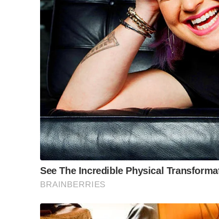
Plaintif yang tidak hadir diwakili peguam, Zulfikri Ulu
Mengenai permohonan dua pemohon membatalkan fat
mencabar intipati fatwa, sekali gus berada di luar b
"Mahkamah juga mengambil kira hujahan fatwa berken
Tuanku Raja Perlis selaku Ketua Agama Islam neger
Perlis dan Enakmen Pentadbiran Hal Ehwal Agama I
"Berpandukan Seksyen 48 Enakmen 4/2006, mahkama
mendapat perkenan Tuanku Raja Perlis, dan perkara i
katanya.
Mohamad Abazafree berkata, mahkamah turut meruju
Kerajaan Negeri Terengganu yang mengiktiraf hal ehw