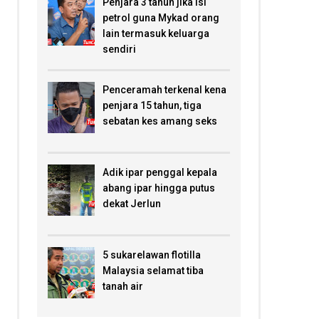
Penjara 3 tahun jika isi
petrol guna Mykad orang
lain termasuk keluarga
sendiri
Penceramah terkenal kena
penjara 15 tahun, tiga
sebatan kes amang seks
Adik ipar penggal kepala
abang ipar hingga putus
dekat Jerlun
5 sukarelawan flotilla
Malaysia selamat tiba
tanah air