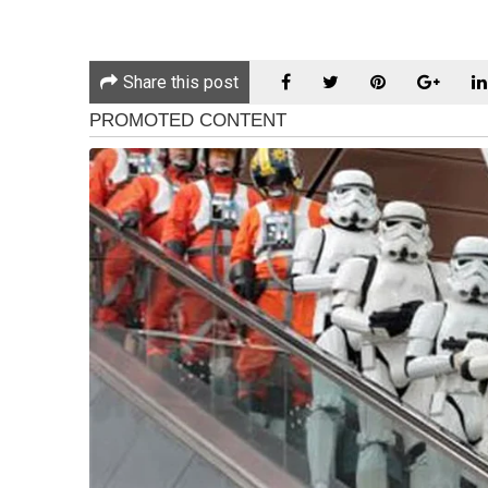
KANGAR: Mahkamah Tinggi Kangar hari ini, menola
Jawatankuasa Fatwa Perlis (JFP) terhadap GISB Ho
Nasiruddin Mohd Ali, yang dikeluarkan pada Oktober
Share this post
Hakim Datuk Mohamad Abazafree Mohd Abbas memut
segi undang-undang.