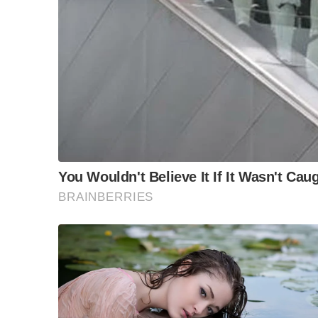
Ia susulan fatwa dikeluarkan JFP pada 14 Oktober
difatwakan sebagai fahaman bersifat batiniah, meny
Fatwa berkenaan turut menyimpulkan model ekonom
prinsip ekonomi Islam kerana dikatakan mempunyai 
ahli, kanak-kanak, wanita dan keluarga.