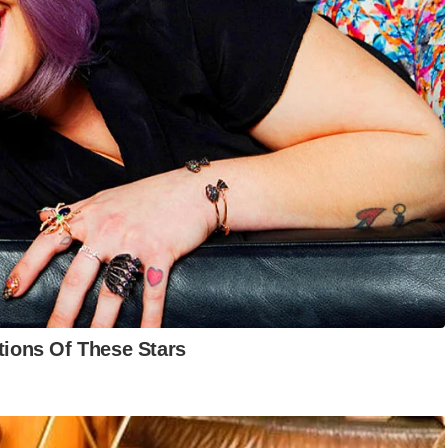
l Azmi.
wa itu, mahkamah berpandangan tuntutan itu pada asasnya
idang kuasa mahkamah sivil.
aan tertakluk kepada kuasa prerogatif Duli Yang Maha Mulia
i itu, sebagaimana diperuntukkan di bawah Perlembagaan Negeri
slam.
h menegaskan sesuatu fatwa hanya boleh diwartakan selepas
tu adalah prasyarat wajib sebelum ia berkuat kuasa secara sah,"
k keputusan terdahulu dalam kes Sulaiman Takrib melawan
al pewartaan fatwa adalah tertakluk kepada kuasa prerogatif