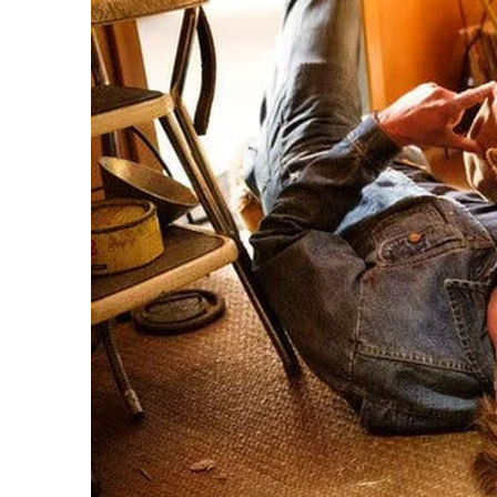
Raja atau Sultan negeri.
Sehubungan itu, Mohamad Abazafree memutuskan pe
segi undang-undang dan menolak cabaran terhadap fa