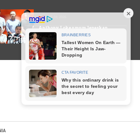
AUGUST 03, 2026
Anthony Loke umum lepaskan
jawatan Pengerusi DAP serta
merta
NIA