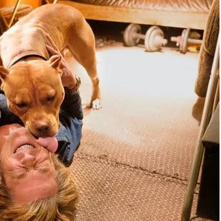
rmohonan semakan kehakiman berkenaan tidak berasas dari
twa itu.