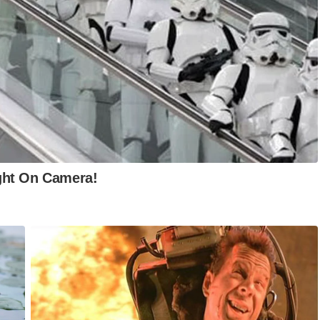
 2024 yang menjelaskan pegangan kumpulan GISBH Sdn Bhd
eleweng dan sesat.
i yang diamalkan oleh GISBH Sdn Bhd bercanggah dengan
unsur penindasan dan perhambaan serta eksploitasi ke atas