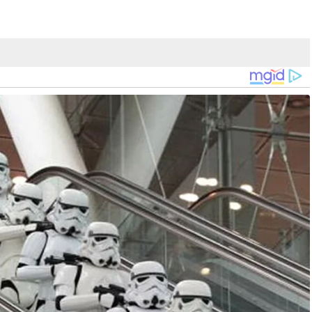
k permohonan kebenaran semakan semula kehakiman keputusan
ldings Sdn Bhd (GISBH) dan Ketua Pegawai Eksekutifnya,
 2024.
uskan permohonan semakan kehakiman itu tidak berasas dari