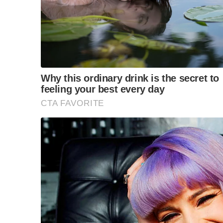
Mohamad Abazafree ketika membaca keputusannya 
untuk mengkaji semula fatwa yang dibuat atas kuasa p
"Malah, adalah berada dalam bidang kuasa Mahkamah 
"Perkara 121(1A) Perlembagaan Persekutuan secara
kuasa berhubung perkara yang terletak dalam bidan
"Mahkamah ini turut menerima intipati fatwa berken
amalan pemimpin, pengikut, pekerja atau ahli GISBH
penyelewengan serta bercanggah dengan ajaran Isla
"Fatwa itu bertujuan menyekat umat Islam daripada
mana-mana amalan yang mempunyai persamaan denga
Prosiding turut dihadiri Peguam Kanan Persekutu
Zaki yang mewakili JFP serta Majlis Agama Islam da