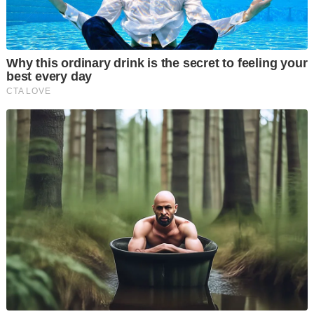
mengemukakan dan melaksanakan titah adendum bagi
membolehkan beliau menjalani baki hukuman penjara sebagai
tahanan rumah, tidak kesampaian.
Pada 9 Julai lalu, panel tiga hakim diketuai oleh Hakim Besar
Malaya, Tan Sri Hasnah Mohammed Hashim selesai
mendengar rayuan Peguam Negara, Tan Sri Mohd Dusuki
Mokhtar dan peguam Tan Sri Muhammad Shafee Abdullah
yang mewakili Najib.
Beliau yang bersidang bersama-sama Datuk Zabariah Mohd
Yusof dan Datuk Hanipah Farikullah kemudian menangguhkan
keputusan pada satu tarikh lain.
Ketika berhujah, Muhammad Shafee antara lain menyatakan
bahawa Peguam Negara sepatutnya berterus-terang dari awal
bahawa titah adendum berkenaan wujud.