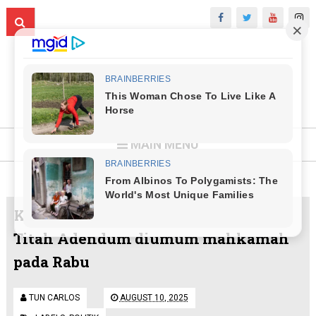
MAIN MENU
Keputusan rayuan halang semakan
Titah Adendum diumum mahkamah
pada Rabu
TUN CARLOS
AUGUST 10, 2025