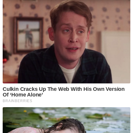
"Anak guam saya sudah bertindak sewajarnya untuk
mendapatkan pengesahan mengenai kewujudan dokumen
berkenaan. Malah, dokumen itu hanya diperoleh oleh anak
beliau, Datuk Mohamad Nizar, selepas Mahkamah Tinggi
membuat keputusan menolak permohonan semakan," katanya.
Shafee berkata, dokumen berkenaan turut disertakan dengan
syarat bahawa ia tidak boleh digunakan tanpa keizinan Istana
Negara. Hanya selepas keizinan diberikan pada 2 Disember
2024, Najib memfailkan afidavit dan menyerahkannya kepada
mahkamah.
"Tindakan segera ini menunjukkan tiada sebarang kelewatan
tidak munasabah. Malah, ia mencerminkan bahawa anak guam
kami bertindak melebihi tanggungjawab undang-undang bagi