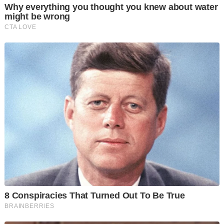
Hujah beliau, Peguam Negara sewajarnya melaksanakan
kewajipan secara jujur (duty of candour) pada peringkat
prosiding, namun Mahkamah Tinggi sebaliknya bertindak
membantah kebenaran semakan kehakiman yang
dikemukakan Najib.
Duty of candour merujuk kepada kewajipan bersikap jujur dan
terbuka dalam semakan kehakiman untuk memberikan
maklumat yang benar dan lengkap termasuk berkaitan
dokumen kepada mahkamah berhubung fakta yang relevan
dengan isu yang dipertikaikan.
Ketika berhujah, Shafee menambah bahawa anak guamnya
tidak mempunyai akses kepada dokumen berkenaan semasa
permohonan awal kerana sifatnya yang sulit dan tidak
didedahkan kepada umum.