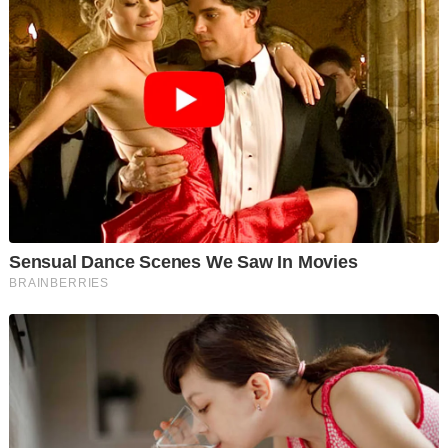
Keputusan itu akan menentukan sama ada bekas Perdana
Menteri itu dibenarkan membawa semakan merit di
Mahkamah Tinggi untuk mengesahkan dakwaan terdapat titah
daripada Yang di-Pertuan Agong ke-16 sekaligus
membolehkan beliau menjalani baki hukuman penjara di
kediamannya.