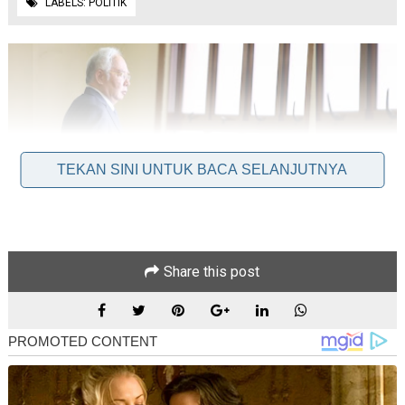
LABELS:
POLITIK
TEKAN SINI UNTUK BACA SELANJUTNYA
Share this post
KUALA LUMPUR: Keputusan Mahkamah Persekutuan
berhubung rayuan Peguam Negara untuk menghalang Datuk
Seri Najib Razak meneruskan semakan kehakiman berkaitan
titah adendum akan menjadi tumpuan kes mahkamah
sepanjang minggu depan, apabila ia ditetapkan Rabu ini.