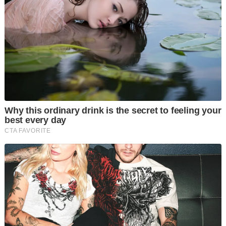
membantu mahkamah ini," katanya.
Pada 2 Julai lalu, Mohd Dusuki dalam hujahannya berkata
Najib dan anaknya Mohamad Nizar tidak mengemukakan bukti
munasabah berkaitan kewujudan titah adendum, walhal
berpeluang berbuat demikian di peringkat permohonan
kebenaran semakan kehakiman di Mahkamah Tinggi.
Hujah beliau, Mohd Nizar yang juga Exco Majlis Mesyuarat
Kerajaan Negeri Pahang, berpeluang mendapatkan titah itu
kerana beliau kerap menghadiri mesyuarat dan pertemuan
dengan Sultan Pahang.
Najib yang juga bekas Ahli Parlimen Pekan berpendirian, titah
adendum daripada Yang di-Pertuan Agong ke-16 itu wujud
yang membolehkan beliau menjalani baki tempoh hukuman
penjara secara tahanan di rumah.