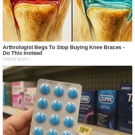
Menurut sumber, pelakon wanita itu yang juga pernah
menyertai rancangan realiti nyanyian ditahan di dalam salah
satu bilik VIP bersama beberapa individu lain.
"Ujian saringan awal ke atas pelakon berusia 40 tahun terbabit
mendapati positif amphetamine, methamphetamine dan
ketamin.