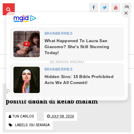
MAIN MENU
Pelakon wanita drama polis ditahan
positif dadah di kelab malam
TUN CARLOS
JULY 08, 2026
LABELS:
ISU SEMASA