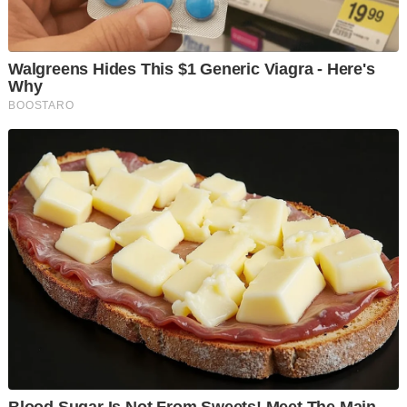
"Hasil pemeriksaan juga mendapati premis terbabit gagal
mengemukakan lesen perniagaan yang sah," katanya.
Sumber berkata, dalam serbuan itu seramai 14 orang ditahan
terdiri penjaga premis, tujuh lelaki dan enam wanita.
"Difahamkan ketika serbuan juga ada yang mempunyai rekod
jenayah lampau dan masih dikehendaki.
"Premis terbabit juga menjual minuman keras tanpa lesen dan
kesemua mereka kemudian dibawa ke IPD Dang Wangi untuk
tindakan selanjutnya," katanya.
Terdahulu media melaporkan Ketua Polis Daerah Dang Wangi,
Asisten Komisioner Sazalee Adam mengesahkan penahanan
itu.