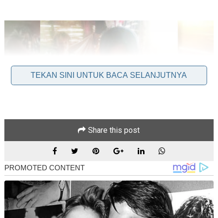
TEKAN SINI UNTUK BACA SELANJUTNYA
Share this post
Alhamdulillah, syukur! Selepas berhari-hari mengundang
resah dan debaran di hati keluarga serta seluruh rakyat
Malaysia, teka-teki mengenai kehilangan pendaki wanita,
Jaslinda Saludin, 49, akhirnya terjawab dengan khabar paling
gembira.