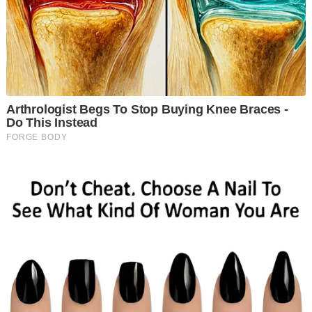
Detik-detik cemas itu bertukar lega apabila kelibatnya berjaya
dikesan di Kampung Lubuk Gaharu berhampiran Pos Musoh.
Penemuan bermakna itu disedari oleh komuniti Orang Asli
setempat yang sangat prihatin, sebelum mereka segera
memaklumkannya kepada pihak berkuasa.
Berita gembira ini turut disahkan sendiri oleh Ketua Polis
Perak, Datuk Alwi Zainal Abidin ketika dihubungi Sinar Harian,
yang mana satu kenyataan media rasmi bakal menyusul dalam
masa terdekat.
Sebelum pengesahan dibuat, beberapa keping gambar yang
memaparkan Jaslinda sedang berehat di sebuah rumah
komuniti di kawasan tersebut telah pun tular di media sosial,