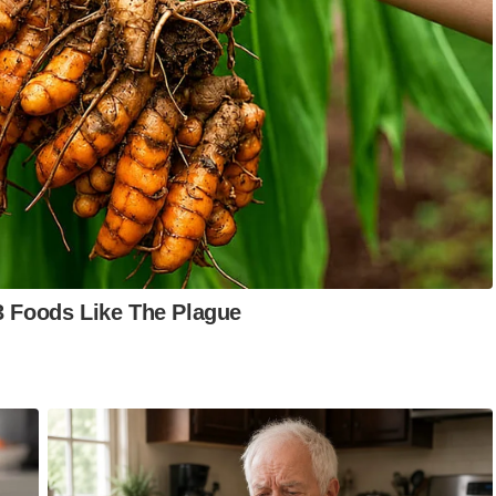
dak dikenalpasti dipercayai melintas dari sebelah kanan ke kiri
 jenis Toyota Hilux itu dikatakan hilang kawalan,
bahu jalan.
t mengalami kerosakan termasuk tayar depan kiri pecah, bampar