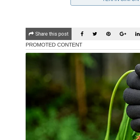
Share this post
REMBAU, 26 Feb 2026 – Seorang aktivis politik terke
Chegubard, mengalami kemalangan jalan raya awal pa
melintas di laluan pemanduannya di kawasan luar b
Menurut Deputi Superintendan Azmi Ali, Timbalan Ket
Km 7.3, Jalan Chengkau–Pilin–Lubuk Cina, ketika Che
Rembau menuju ke Kampung Lada Chengkau.