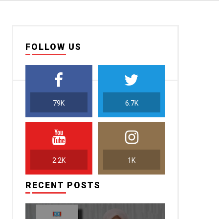
FOLLOW US
79K
6.7K
2.2K
1K
RECENT POSTS