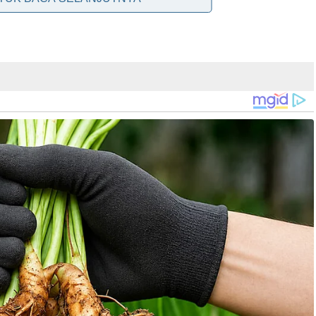
nal, Badrul Hisham Shaharin atau lebih mesra dipanggil
gi ini ketika cuba mengelakkan seekor haiwan yang tiba-tiba
andar Rembau.
ua Polis Daerah Rembau, kejadian berlaku sekitar 12.30 pagi di
gubard dalam perjalanan dari Universiti Teknologi Mara (UiTM)