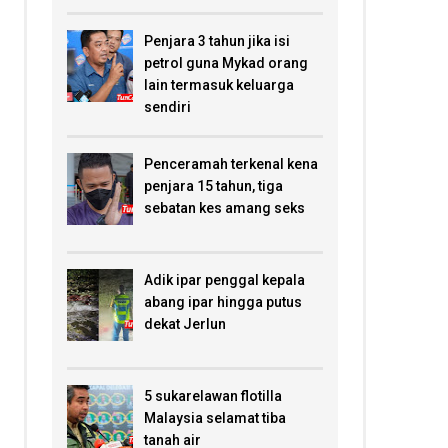
Penjara 3 tahun jika isi
petrol guna Mykad orang
lain termasuk keluarga
sendiri
Penceramah terkenal kena
penjara 15 tahun, tiga
sebatan kes amang seks
Adik ipar penggal kepala
abang ipar hingga putus
dekat Jerlun
5 sukarelawan flotilla
Malaysia selamat tiba
tanah air