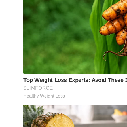
Ketika melalui lokasi tersebut, sebuah haiwan yang ti
jalan.
Dalam usaha mengelakkan pertembungan, pemandu 4WD
menyebabkan kenderaan melanggar tiang jambatan di 
Akibat perlanggaran itu, pacuan empat roda tersebu
depan remuk dan bonet kenderaan kemik.