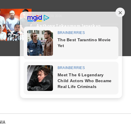
AUGUST 03, 2026
Anthony Loke umum lepaskan
jawatan Pengerusi DAP serta
merta
NIA