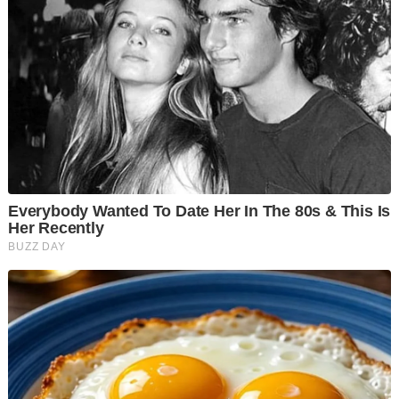
Beliau memaklumkan bahawa setakat ini, 19 mangsa yang
cedera merupakan warganegara, manakala seorang lagi
adalah warga asing.
"Mereka yang cedera telah dibawa ke hospital berdekatan.
"Jumlah sebenar penumpang yang berada dalam bas ekspres
tersebut masih belum dapat disahkan," ujarnya.
Jurucakap itu menambah, anggota dari BBP Nilai dan Bangi
telah dikerahkan ke lokasi kejadian dan punca kemalangan
masih dalam siasatan.