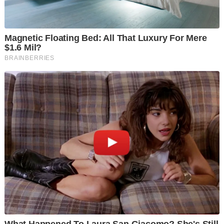
"Mahkamah menggunapakai Seksyen 342 Kanun Prosedur
Jenayah kerana kamu disyaki tak sempurna akal dan
diperintah menjalani rawatan itu selama sebulan," hujahnya.
Terdahulu, tertuduh berhadapan tiga pertuduhan mengikut
Seksyen 427 Kanun Keseksaan memberitahu mahkamah, dia
tidak melakukan perbuatan itu sebaliknya mendakwa ada
bisikan dan 'pihak' lain memasuki badannya.
"Saya orang gila, macam mana boleh ada di sini (mahkamah).
Ini pun bukan suara saya (bercakap), saya tak tahu suara
siapa.
"Bukan saya buat benda itu (khianat), ada benda masuk dalam
badan saya waktu itu. Saya cuma datang ke rumah ibu saya,"
katanya.