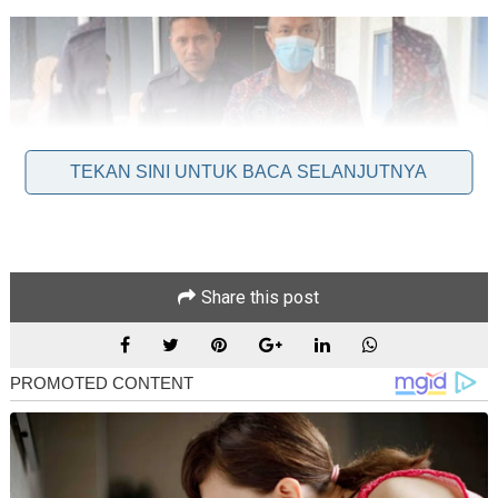
TEKAN SINI UNTUK BACA SELANJUTNYA
Share this post
Batu Pahat: Bekas pensyarah sebuah universiti awam (UA)
dalam daerah ini, yang dituduh di Mahkamah Majistret di sini,
hari ini, atas tuduhan melakukan khianat termasuk
memecahkan pasu bunga dan pagar rumah ibunya, diperintah
menjalani rawatan di Hospital Permai, Johor Bahru.
Majistret Suhaila Shafi'uddin membuat keputusan itu selepas