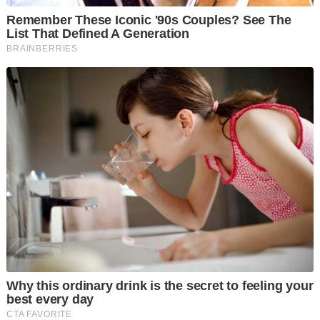
“Antara lain, tawaran kepada pengundi Selangor harus dibina
dengan lengkap - diuji dan disemak dengan pemegang taruh.
“Kerjasama dengan parti-parti lain mesti diperkuat, bukannya
dilemahkan atas angan-angan bahawa masalah Umno terletak
pada hubungannya dengan parti lain, apatah lagi sedangkan
hubungan itu sudah wujud di peringkat pusat,” katanya.
Zafrul berkata, begitu banyak bergantung kepada sikap dan
pendekatan kepimpinan Umno negeri.
“Saya melihat sendiri bagaimana Presiden Umno (Ahmad
Zahid Hamidi) kepimpinan nasional tidak henti merangka jalan
kebangkitan parti di peringkat pusat.
“Namun, sejauh mana hebat perencanaan pusat, yang
melaksana ada di negeri dan ke bawah.