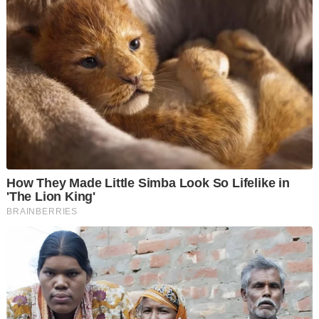
Majlis Kerja Tertinggi Umno.
Dia turut merakamkan ucapan terima kasih atas lantikan dan
kepercayaan kepimpinan parti itu kepadanya selama ini.
Zafrul dilantik sebagai bendahari Umno Selangor pada April
2023.
Ketika ini, Umno Selangor diterajui oleh Setiausaha Politik
Ahmad Zahid, Megat Zulkarnain Omardin manakala
timbalannya adalah Adun Dusun Tua, Johan Abdul Aziz.