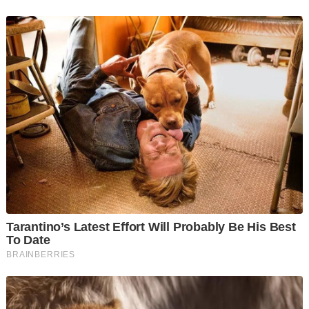
“Saya tak mampu mengulas buat negeri lain, tetapi untuk
negeri saya Selangor, pelaksanaan itu hambar malah ada
ketika tidak sehaluan dengan tema di pusat,” katanya.
Menurut Zafrul, pendekatan dan prinsipnya mudah: iaitu jika
dia tidak dapat menyumbang atau melakukan sebarang
penambahbaikan maka dia tidak harus memegang sesuatu
jawatan.
“Malah lebih baik saya mengosongkan jawatan untuk diisi
orang yang boleh menyumbang dengan lebih efektif,” katanya
lagi.
Bagaimanapun Zafrul berkata, dia akan meneruskan tugas dan
peranan sebagai Ketua Umno Bahagian Kota Raja dan ahli