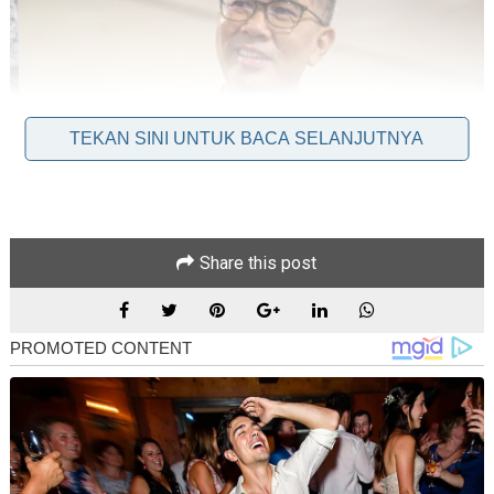
TEKAN SINI UNTUK BACA SELANJUTNYA
Share this post
Ketua Umno Bahagian Kota Raja, Tengku Mohd Zafrul Tengku
Abdul Aziz hari ini mengumumkan perletakan jawatannya
sebagai bendahari Umno Selangor.
Dalam satu hantaran di Facebook, Menteri Pelaburan,
Perdagangan dan Industri itu berkata, ini kerana dia melihat
perancangan kebangkitan parti itu di Selangor sebagai
hambar, dan tidak sehaluan dengan tema di Umno Pusat.