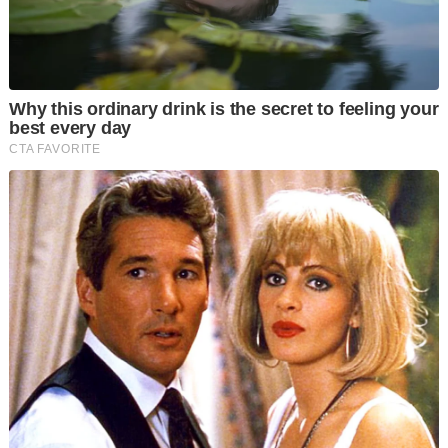
Zafrul berkata, Selangor adalah negeri yang amat penting
untuk mana-mana parti politik bertapak dan strategi ampuh
sepatutnya dirangka, lebih-lebih lagi selepas keputusan
pilihan raya negeri tahun lalu.
“Ia sewajarnya menjadi tanda jelas bahawa sesuatu perubahan
perlu dilaksanakan dengan segera.