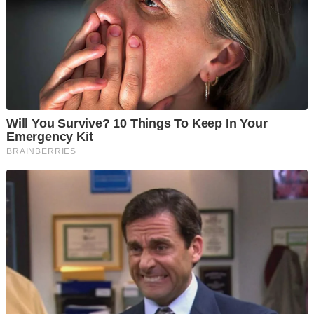
menerima kecaman global.
Ia mengukuhkan kebimbangan lama rakyat Palestin bahawa
mereka akan diusir secara kekal dari tanah air mereka dan
ditolak secara meluas oleh masyarakat antarabangsa.
Mesir, Jordan, dan negara-negara Teluk Arab bimbang bahawa
sebarang rancangan sebegitu boleh mengancam kestabilan
seluruh rantau ini.
Sebagai tindak balas terhadap rancangan itu, negara-negara
Arab meluluskan pelan pembinaan semula Gaza bernilai
AS$53 bilion yang diketuai Mesir bagi mengelakkan
pemindahan penduduk Palestin dari wilayah tersebut.
Menteri-Menteri luar Arab pada Rabu menyatakan mereka