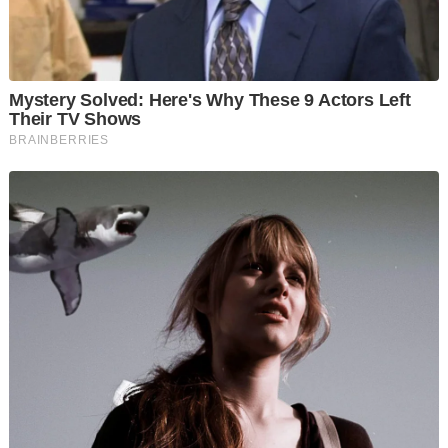
akan meneruskan rundingan dengan utusan khas Trump
mengenai pelan Mesir untuk membina semula Semenanjung
Gaza, sebagai alternatif kepada cadangan Trump untuk
mengambil alih wilayah Palestin itu.
Rundingan dan koordinasi mengenai pelan tersebut akan
diteruskan dengan Utusan Khas AS, Steve Witkoff, sebagai
“asas kepada usaha pembinaan semula” di Gaza, menurut
kenyataan bersama selepas mesyuarat para menteri luar di
Doha. - Agensi
video: