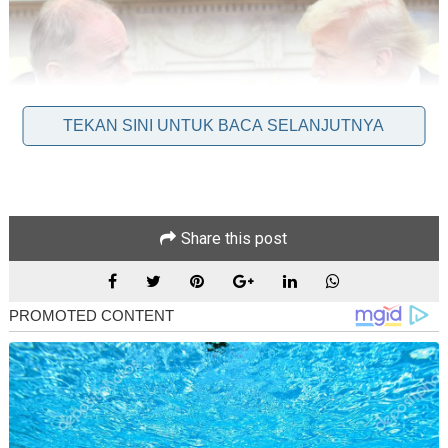
TEKAN SINI UNTUK BACA SELANJUTNYA
Share this post
WASHINGTON: Presiden Amerika Syarikat (AS), Donald
Trump, menegaskan pada Rabu, “tiada sesiapa yang mengusir
rakyat Palestin” dari Gaza.
Beliau membuat kenyataan itu sebagai respons kepada
soalan seorang wartawan semasa pertemuannya dengan
Perdana Menteri Ireland, Micheal Martin, di White House.