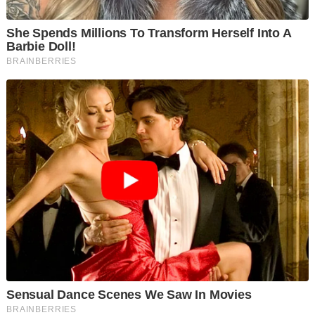
mengusir penduduk Palestin, dan mengubahnya menjadi
sebuah “Riviera” di Asia Barat.
Di dalam pertemuan tersebut, Ireland mempunyai perbezaan
pendapat mengenai Gaza ketika membahaskan mengenai isu
berkenaan di hadapan wartawan.
Untuk rekod, pada bulan Disember, Israel mengumumkan akan
menutup kedutaan mereka di Ireland, dengan menyebut
"dasar anti-Israel" negara itu.
Antara langkah yang telah diambil oleh Ireland yang
mengecewakan Israel adalah pengiktirafan terhadap negara
Palestin yang merdeka pada bulan Mei.
Pemimpin Ireland mengulangi seruannya untuk meningkatkan
bantuan kemanusiaan ke Palestin dan sokongannya terhadap