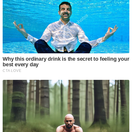
Tiada sesiapa yang mengusir mana-mana rakyat Palestin dari
Gaza," Trump membalas soalan mengenai isu tersebut.