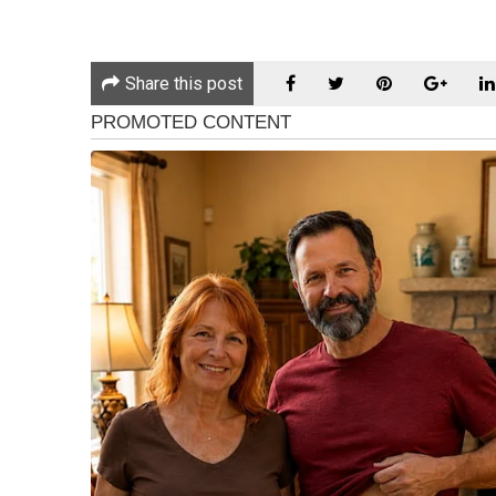
Ringkasan AI
Pendakwah selebriti Azman Syah Alias atau PU Azman
Share this post
terhadap seorang remaja lelaki berusia 17 tahun.