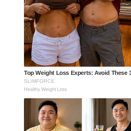
Hukuman penjara 12 tahun dan satu sebatan bagi seti
dan pengawasan polis selama dua tahun selepas hu
Kejadian berlaku di sebuah inap desa di Kampung Su
Keputusan itu dibuat Hakim Noridah Adam selepas 
munasabah di akhir kes pembelaan.
Bagi pertuduhan pertama hukuman penjara 12 tahun d
sama dan satu sebatan, yang mana hukuman itu berja