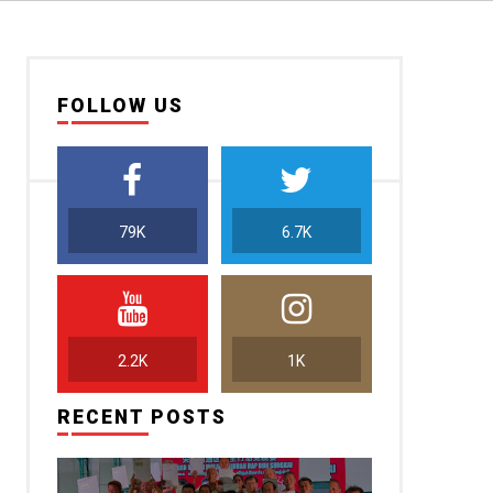
FOLLOW US
79K
6.7K
2.2K
1K
RECENT POSTS