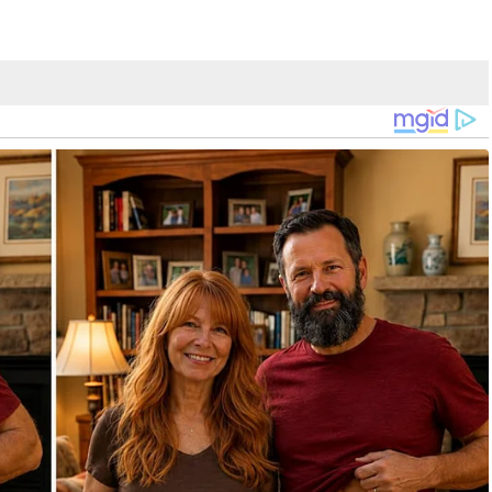
 didapati bersalah atas dua pertuduhan amang seksual fizikal