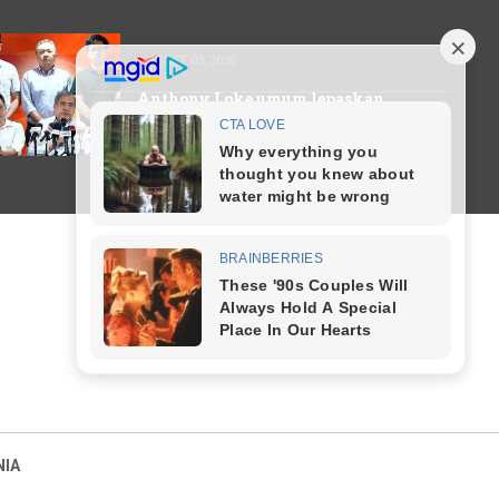
AUGUST 03, 2026
Anthony Loke umum lepaskan
jawatan Pengerusi DAP serta
merta
NIA