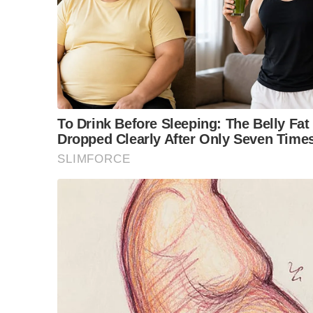
Tertuduh juga diperintah menjalani kaunseling sela
Sebelum ini, Azman Syah diperintah membela diri pa
mendapati pihak pendakwaan berjaya membuktikan ke
Mengikut pertuduhan, tertuduh didakwa melakukan am
(ketika kejadian) di sebuah inap desa di Kampung S
dan 1 pagi pada 20 Februari dan 29 Jun 2022.
Pertuduhan mengikut Seksyen 14 (a) Akta Kesalaha
memperuntukkan hukuman penjara sehingga 20 tahun d
Pendakwaan kes dikendalikan Timbalan Pendakwa Ray
manakala Azman diwakili peguam Mohamad Zahid A