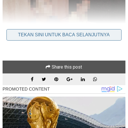
TEKAN SINI UNTUK BACA SELANJUTNYA
Share this post
Kuala Lumpur: Menawarkan khidmat pelacuran pada waktu
siang kepada golongan lelaki 'gila seks'.
Aktiviti premis perniagaan yang beroperasi di Jalan Petaling
di sini, itu bagaimanapun diserbu polis dari Ibu Pejabat Polis
Daerah (IPD) Dang Wangi, semalam.