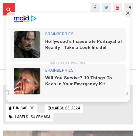
MAIN MENU
'Port' lelaki gila seks dekat KL diserbu
TUN CARLOS
MARCH 08, 2024
LABELS:
ISU SEMASA