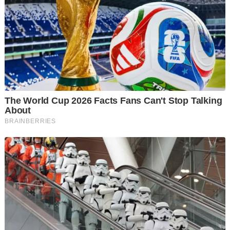
Ketua Polis Daerah Dang Wangi Asisten Komisioner Noor
Dellhan Yahaya berkata, serbuan pada 4 petang itu dilakukan
di lapan premis pelacuran sekitar kawasan berkenaan.
"Hasil serbuan, polis menahan 12 individu terdiri daripada