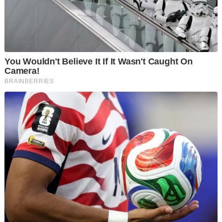
lapan wanita tempatan dan empat lelaki tempatan berusia
antara 25 hingga 49 tahun.
"Polis turut merampas 89 keping kondom, gel pelincir, buku
catatan dan wang tunai RM500," katanya dalam kenyataan hari
ini.
Noor Dellhan berkata, kesemua individu ditahan reman empat
hari bermula hari ini sehingga 11 Mac ini.
Menurutnya, kes disiasat mengikut Seksyen 372B Kanun
Keseksaan dan Seksyen 373 kanun sama.
Beliau turut menyeru orang ramai menyalurkan maklumat
mengenai sebarang kegiatan menyalahi undang-undang
dengan menghubungi IPD Dang Wangi di talian 03-26002222