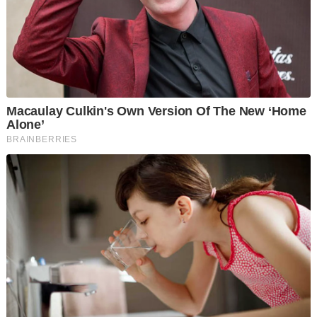
"Kita masih menjalankan siasatan lanjut termasuk mengesan
suspek. Setakat ini seorang mangsa wanita sahaja ditikam
dan tiada kaitan samun," katanya.
Sementara itu, pekerja kedai serbaneka terletak bersebelahan
premis dobi itu yang enggan dikenali berkata, melihat seorang
lelaki berusia lingkungan 20-an dalam Proton Wira berwarna