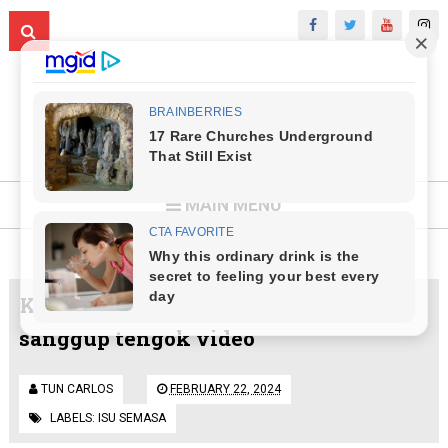
MAIN MENU
Kes Pemandu Dibunuh: Keluarga tak
sanggup tengok video
TUN CARLOS
FEBRUARY 22, 2024
LABELS:
ISU SEMASA